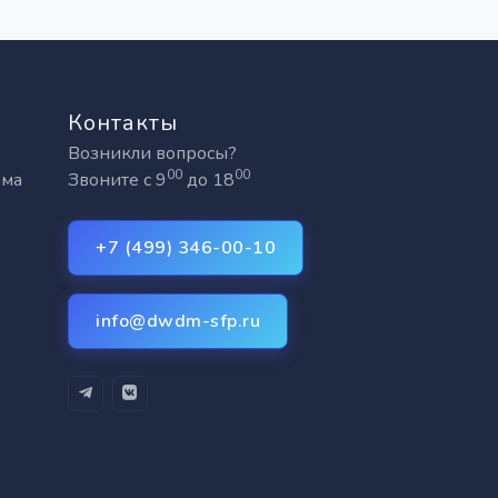
Контакты
Возникли вопросы?
00
00
рма
Звоните с 9
до 18
+7 (499) 346-00-10
info@dwdm-sfp.ru