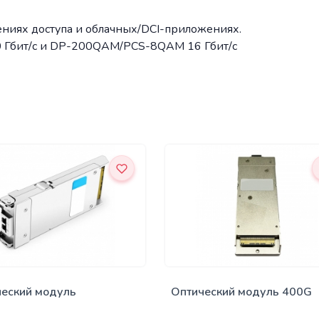
жениях доступа и облачных/DCI-приложениях.
 Гбит/с и DP-200QAM/PCS-8QAM 16 Гбит/с
еский модуль
Оптический модуль 400G
нсивер) 100G CFP2 DWDM
CFP2 DWDM 50ГГц