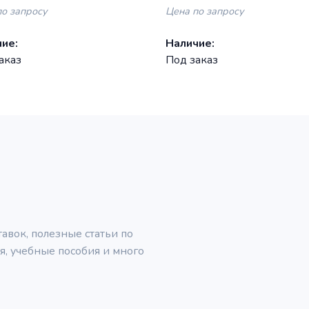
, 1200 km, когерентный
когерентный перестраива
по запросу
Цена по запросу
QPSK, DCI
DP-DQPSK, LC, DCI
ие:
Наличие:
аказ
Под заказ
вок, полезные статьи по
, учебные пособия и много