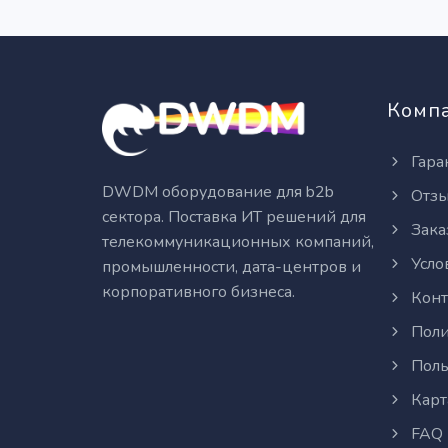
Комп
Гара
DWDM оборудование для b2b
Отз
сектора. Поставка ИТ решений для
Зака
телекоммуникационных компаний,
Усло
промышленности, дата-центров и
корпоративного бизнеса.
Конт
Поли
Поль
Карт
FAQ