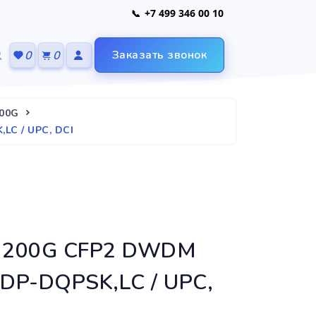
+7 499 346 00 10
Заказать звонок
0
0
400G
C / UPC, DCI
ь 200G CFP2 DWDM
 DP-DQPSK,LC / UPC,