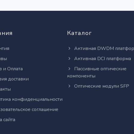
ания
Каталог
нтия
Активная DWDM платфо
ывы
Активная DCI платформа
з и Оплата
Пассивные оптические
компоненты
вия доставки
Оптические модули SFP
акты
тика конфиденциальности
зовательское соглашение
а сайта