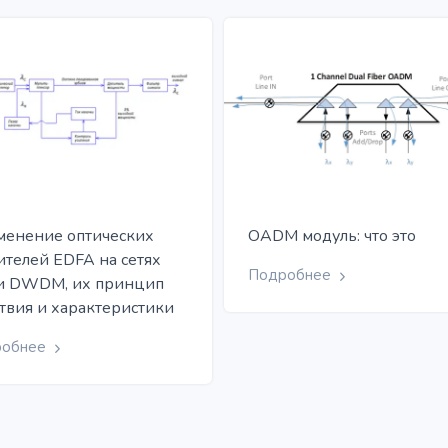
енение оптических
OADM модуль: что это
ителей EDFA на сетях
Подробнее
и DWDM, их принцип
твия и характеристики
робнее