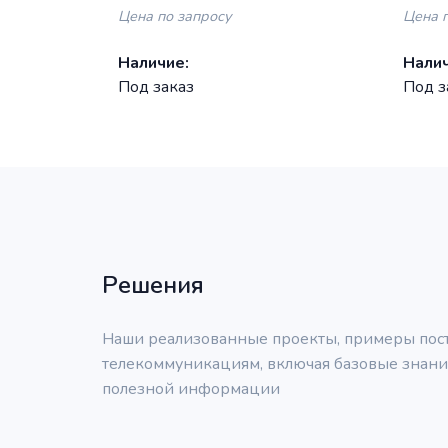
50ГГц,1200 km, DP-DQPSK, LC,
50ГГц
Цена по запросу
Цена 
DCI
DP-D
Наличие:
Налич
Под заказ
Под з
Решения
Наши реализованные проекты, примеры поста
телекоммуникациям, включая базовые знания
полезной информации