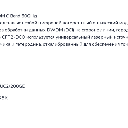
M C Band 50GHz)
дставляет собой цифровой когерентный оптический моду
 обработки данных DWDM (DCI) на стороне линии, город
 CFP2-DCO используется универсальный лазерный источни
ика и гетеродина, откалиброванный для обеспечения точ
TUC2/200GE
ФЭК