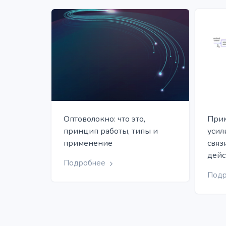
Оптоволокно: что это,
Прим
принцип работы, типы и
усил
применение
связ
дейс
Подробнее
Под