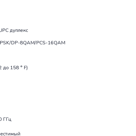
UPC дуплекс
-QPSK/DP-8QAM/PCS-16QAM
2 до 158 ° F)
0 ГГц
местимый