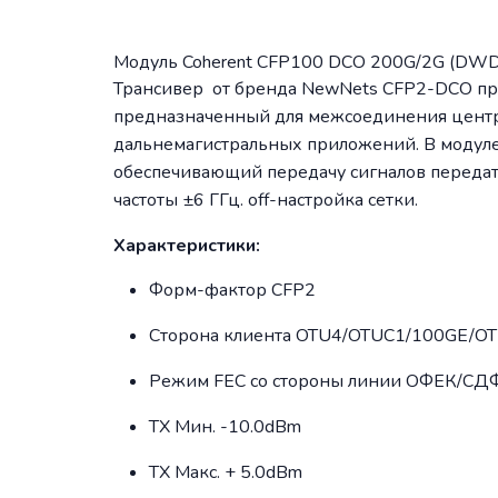
Модуль Coherent CFP100 DCO 200G/2G (DWD
Трансивер от бренда NewNets CFP2-DCO пре
предназначенный для межсоединения центра
дальнемагистральных приложений. В модуле
обеспечивающий передачу сигналов передатч
частоты ±6 ГГц. off-настройка сетки.
Характеристики:
Форм-фактор CFP2
Сторона клиента OTU4/OTUC1/100GE/O
Режим FEC со стороны линии ОФЕК/СД
TX Мин. -10.0dBm
TX Макс. + 5.0dBm