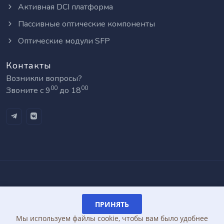
Активная DCI платформа
Пассивные оптические компоненты
Оптические модули SFP
Контакты
Возникли вопросы?
00
00
Звоните с 9
до 18
Разработка и
©
2026
DWDM-
поддержка:
ПРИНЯТЬ
SFP.ru
GIANIT.ru
Мы используем файлы cookie, чтобы вам было удобнее