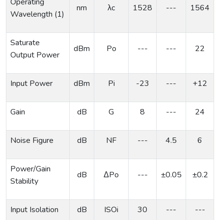
Operating
nm
λc
1528
---
1564
Wavelength
(1)
Saturate
dBm
Po
---
---
22
Output
Power
Input
Power
dBm
Pi
-23
---
+12
Gain
dB
G
8
---
24
Noise
Figure
dB
NF
---
4.5
6
Power
/
Gain
dB
ΔPo
---
±0.05
±0.2
Stability
Input
Isolation
dB
ISOi
30
---
---