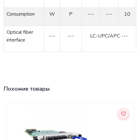
Consumption
W
P
---
---
10
Optical
fiber
---
---
LC-UPC/APC ---
interface
Похожие товары