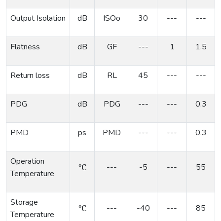
Output
Isolation
dB
ISOo
30
---
---
Flatness
dB
GF
---
1
1.5
Return
loss
dB
RL
45
---
---
PDG
dB
PDG
---
---
0.3
PMD
ps
PMD
---
---
0.3
Operation
℃
---
-5
---
55
Temperature
Storage
℃
---
-40
---
85
Temperature