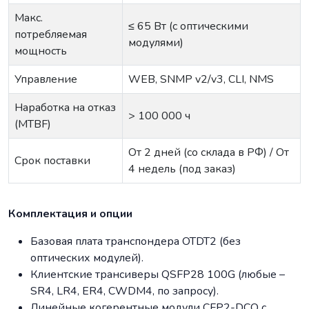
Макс.
≤ 65 Вт (с оптическими
потребляемая
модулями)
мощность
Управление
WEB, SNMP v2/v3, CLI, NMS
Наработка на отказ
> 100 000 ч
(MTBF)
От 2 дней (со склада в РФ) / От
Срок поставки
4 недель (под заказ)
Комплектация и опции
Базовая плата транспондера OTDT2 (без
оптических модулей).
Клиентские трансиверы QSFP28 100G (любые –
SR4, LR4, ER4, CWDM4, по запросу).
Линейные когерентные модули CFP2-DCO с