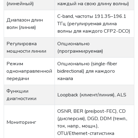
(линейный)
каждый на свою длину волны)
C-band, частоты 191.35–196.1
Диапазон длин
ТГц (регулируемая длина
волн (линия)
волны для каждого CFP2-DCO)
Регулировка
Опционально
мощности линии
(программируемая)
Режим
Опционально (single-fiber
однонаправленной
bidirectional) для каждого
передачи
канала
Функции
Loopback (клиент/линия), ALS
диагностики
OSNR, BER (pre/post-FEC), CD
(дисперсия), DGD, DDM (темп.,
Мониторинг
ток, напр., мощн.),
OTU/Ethernet-статистика