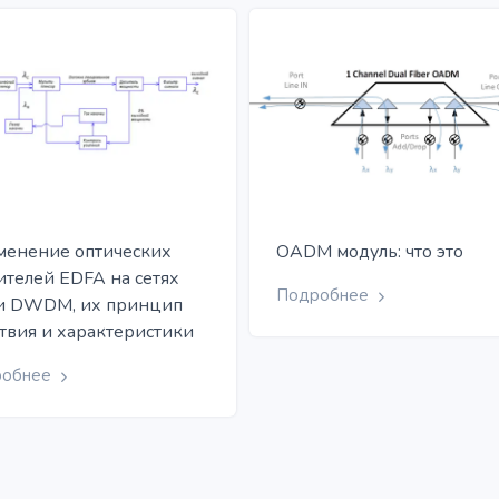
енение оптических
OADM модуль: что это
ителей EDFA на сетях
Подробнее
и DWDM, их принцип
твия и характеристики
робнее