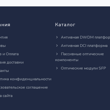
ания
Каталог
нтия
Активная DWDM платфо
ывы
Активная DCI платформа
з и Оплата
Пассивные оптические
компоненты
вия доставки
Оптические модули SFP
акты
тика конфиденциальности
зовательское соглашение
а сайта