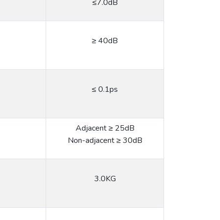
≤7.0dB
≥ 40dB
≤ 0.1ps
Adjacent ≥ 25dB
Non-adjacent ≥ 30dB
3.0KG