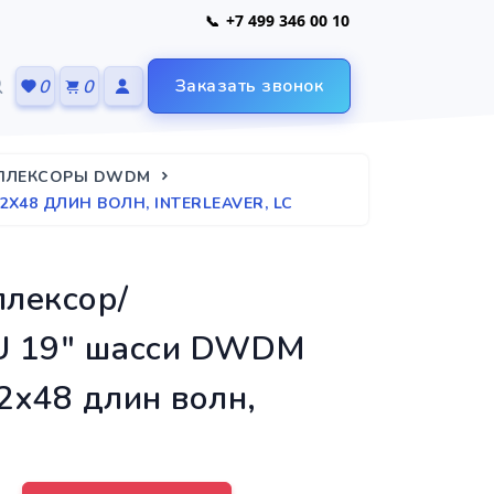
+7 499 346 00 10
Заказать звонок
0
0
ПЛЕКСОРЫ DWDM
48 ДЛИН ВОЛН, INTERLEAVER, LC
плексор/
U 19" шасси DWDM
x48 длин волн,