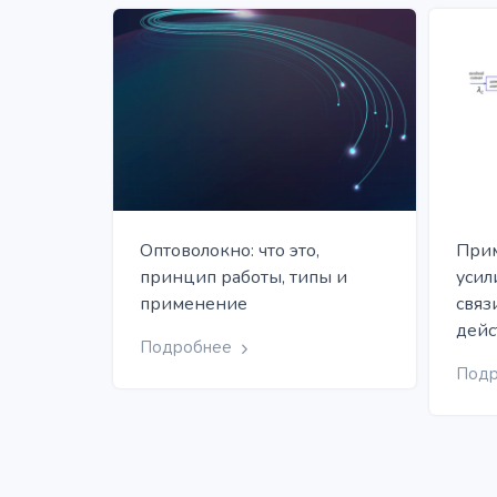
Оптоволокно: что это,
Прим
принцип работы, типы и
усил
применение
связ
дейс
Подробнее
Под