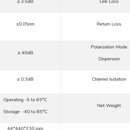
≤ 3.5dB
Link Loss
±0.05nm
Return Loss
Polarization Mode
≥ 40dB
Dispersion
≤ 0.3dB
Channel Isolation
Operating -5 to 65°C
Net Weight
Storage -40 to 85°C
44*440*230 mm