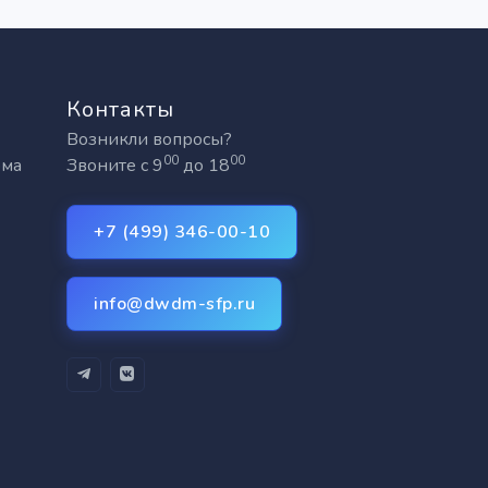
Контакты
Возникли вопросы?
00
00
рма
Звоните с 9
до 18
+7 (499) 346-00-10
info@dwdm-sfp.ru