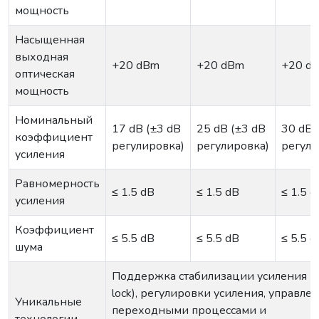
мощность
Насыщенная
выходная
+20 dBm
+20 dBm
+20 d
оптическая
мощность
Номинальный
17 dB (±3 dB
25 dB (±3 dB
30 dB 
коэффициент
регулировка)
регулировка)
регули
усиления
Равномерность
≤ 1.5 dB
≤ 1.5 dB
≤ 1.5 d
усиления
Коэффициент
≤ 5.5 dB
≤ 5.5 dB
≤ 5.5 d
шума
Поддержка стабилизации усиления (g
lock), регулировки усиления, управле
Уникальные
переходными процессами и
технологии