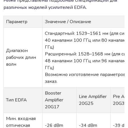
Ниже представлены подробные спецификации для
различных моделей усилителей EDFA.
Параметр
Значение / Описание
Стандартный: 1529–1561 нм (для сист
40 каналами 100 ГГц или 80 каналам
ГГц)
Диапазон
Расширенный: 1528–1568 нм (для сис
рабочих длин
48 каналами 100 ГГц или 96 каналам
волн
ГГц)
Возможно изготовление параметров 
заказ.
Booster
Line Amplifier
Pre Amp
Тип EDFA
Amplifier
20G25
20G30
20G17
Мин. входная
оптическая
-26 dBm
-34 dBm
-39 d