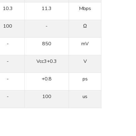
10.3
11.3
Mbps
100
-
Ω
-
850
mV
-
Vcc3+0.3
V
-
+0.8
ps
-
100
us