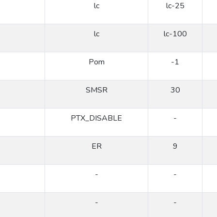
lc
lc-25
lc
lc-100
Pom
-1
SMSR
30
PTX_DISABLE
-
ER
9
-
-
-
-