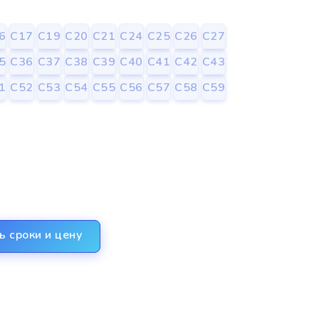
6
С17
С19
С20
С21
С24
С25
С26
С27
5
С36
С37
С38
С39
С40
С41
С42
С43
1
С52
С53
С54
С55
С56
С57
С58
С59
ь сроки и цену