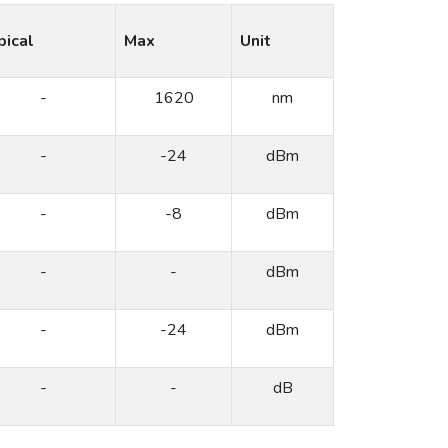
pical
Max
Unit
-
1620
nm
-
-24
dBm
-
-8
dBm
-
-
dBm
-
-24
dBm
-
-
dB