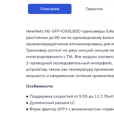
Описание
Гарантия
NewNets NS-SFP+DXXL80D трансиверы Enhance
расстоянии до 80 км по одномодовому волокн
приемопередатчиков оптимизированы для об
Трансивер состоит из двух секций: секция п
интегрированного с TIA. Все модули соотве
2-проводной последовательный интерфейс, в
устройства, таким как температура приемоп
мощность и напряжение питания приемопер
Особенности:
● Поддержка скоростей от 9,95 до 11,3 Гбит/
● Дуплексный разъем LC
● Форм-фактор SFP+ с возможностью «горя