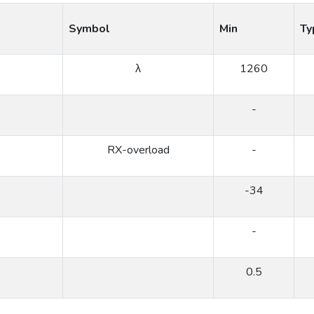
Symbol
Min
Ty
λ
1260
-
RX-overload
-
-34
-
0.5