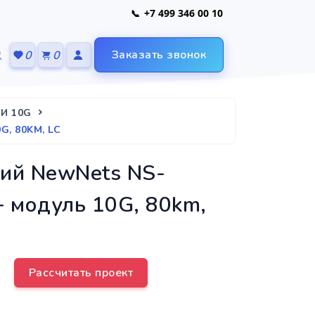
+7 499 346 00 10
Заказать звонок
0
0
И 10G
, 80KM, LC
кий NewNets NS-
 модуль 10G, 80km,
Рассчитать проект