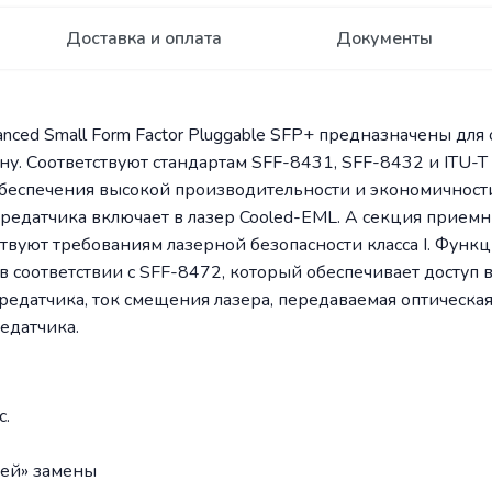
Доставка и оплата
Документы
d Small Form Factor Pluggable SFP+ предназначены для ор
у. Соответствуют стандартам SFF-8431, SFF-8432 и ITU-T
еспечения высокой производительности и экономичност
ередатчика включает в лазер Cooled-EML. А секция прием
тствуют требованиям лазерной безопасности класса I. Фун
 соответствии с SFF-8472, который обеспечивает доступ
ередатчика, ток смещения лазера, передаваемая оптическа
едатчика.
с.
чей» замены