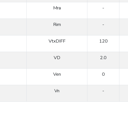
Mra
-
Rim
-
VtxDIFF
120
VD
2.0
Ven
0
Vn
-