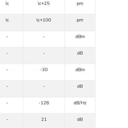
lc
lc+25
pm
lc
lc+100
pm
-
-
dBm
-
-
dB
-
-30
dBm
-
-
dB
-
-128
dB/Hz
-
21
dB