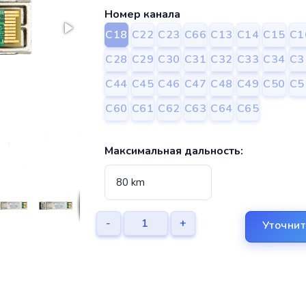
Номер канала
C18
C22
C23
C66
С13
С14
С15
С1
С28
С29
С30
С31
С32
С33
С34
С3
С44
С45
С46
С47
С48
С49
С50
С5
С60
С61
С62
С63
С64
С65
Максимальная дальность:
-
+
Уточнит