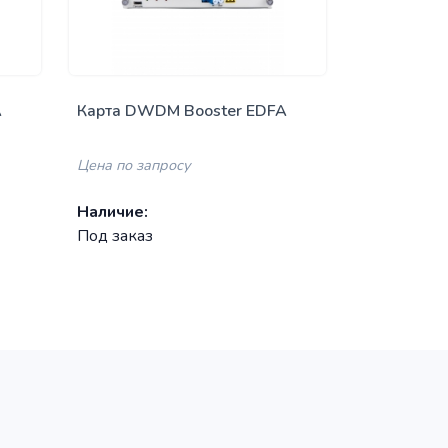
A
Карта оптического усилителя
DWDM Booster EDFA, усиление
17dB, максимальная выходная
Цена по запросу
мощность +20 дБм c VOA,
LC/UPC
Наличие:
Под заказ