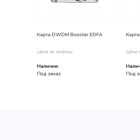
 EDFA
Карта DWDM Booster EDFA
Карт
усилитель 8..24dB выходная
усил
мощность 17dBm, LC
Цена по запросу
Цена 
Наличие:
Налич
Под заказ
Под з