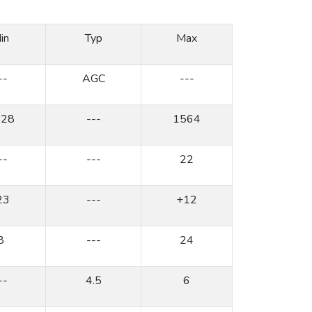
in
Typ
Max
--
AGC
---
528
---
1564
--
---
22
23
---
+12
8
---
24
--
4.5
6