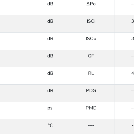
dB
ΔPo
-
dB
ISOi
dB
ISOo
dB
GF
-
dB
RL
dB
PDG
-
ps
PMD
-
℃
---