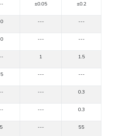
--
±0.05
±0.2
30
---
---
30
---
---
--
1
1.5
45
---
---
--
---
0.3
--
---
0.3
-5
---
55