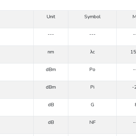
Unit
Symbol
M
---
---
-
nm
λc
1
dBm
Po
-
dBm
Pi
-
dB
G
dB
NF
-