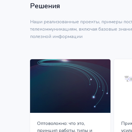
Решения
Наши реализованные проекты, примеры поста
телекоммуникациям, включая базовые знания
полезной информации
Оптоволокно: что это,
Прим
принцип работы, типы и
усил