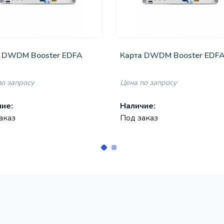
а DWDM Booster EDFA
Карта DWDM Booster EDF
итель 15dBm
усилитель 20dBm
(OBA20/Gxx)
по запросу
Цена по запросу
ие:
Наличие:
аказ
Под заказ