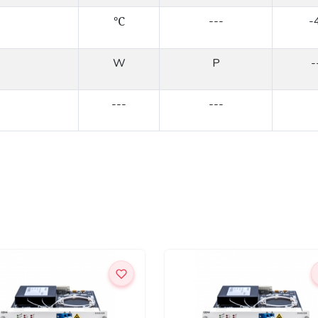
℃
---
-
W
P
-
---
---