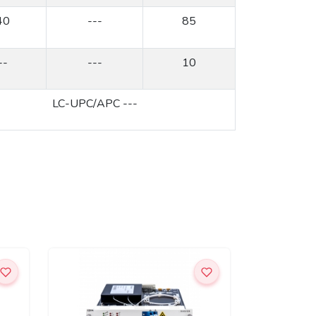
40
---
85
--
---
10
LC-UPC/APC ---