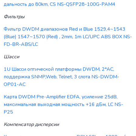
дальность до 80km, CS NS-QSFP28-100G-PAM4
Фильтры
Фильтр DWDM диапазонов Red и Blue 1529,4~1543
(Blue) 1547~1570 (Red) , 2mm, 1m LC/UPC ABS BOX NS-
FD-BR-ABS/LC
Шасси
1U Шасси оптической платформы DWDM, 2*AC,
поддержка SNMP,Web, Telnet, 3 слота NS-DWDM-
OP01-AC
Карта DWDM Pre-Amplifier EDFA, усиление 25dB,
максимальная выходная мощность +16 дБм, LC NS-
P25
Компенсатор дисперсии