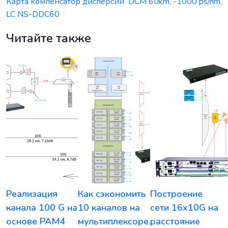
Карта компенсатор дисперсии DCM 60km, -1000 ps/nm,
LC NS-DDC60
Читайте также
Реализация
Как сэкономить
Построение
канала 100 G на
10 каналов на
сети 16x10G на
основе PAM4
мультиплексоре.
расстояние