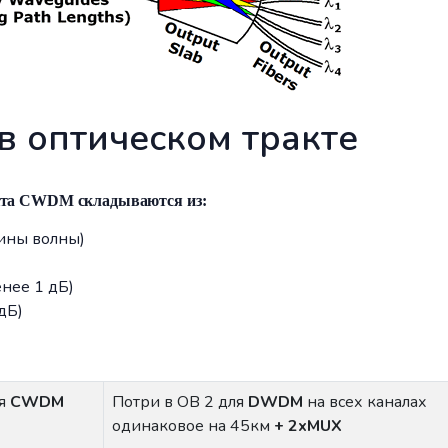
 в оптическом тракте
кта
CWDM
складываются из:
лины волны)
нее 1 дБ)
дБ)
ля
С
WDM
Потри в ОВ 2 для
DWDM
на всех каналах
одинаковое на 45км
+ 2
xMUX