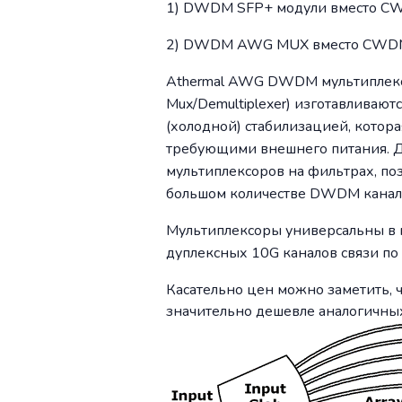
1) DWDM SFP+ модули вместо 
2) DWDM AWG MUX вместо CWDM,
Athermal AWG DWDM мультиплексор
Mux/Demultiplexer) изготавливаю
(холодной) стабилизацией, котор
требующими внешнего питания. Да
мультиплексоров на фильтрах, по
большом количестве DWDM канал
Мультиплексоры универсальны в 
дуплексных 10G каналов связи по
Касательно цен можно заметить, 
значительно дешевле аналогичны