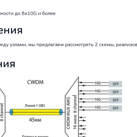
кости до 8x10
G
и более
ения
жду узлами, мы предлагаем рассмотреть 2 схемы, реализо
ния