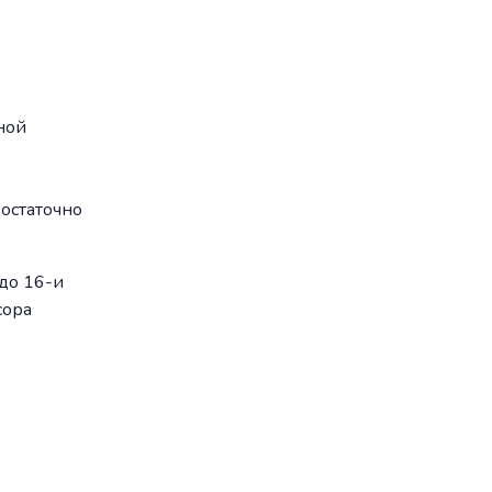
ной
остаточно
до 16-и
сора